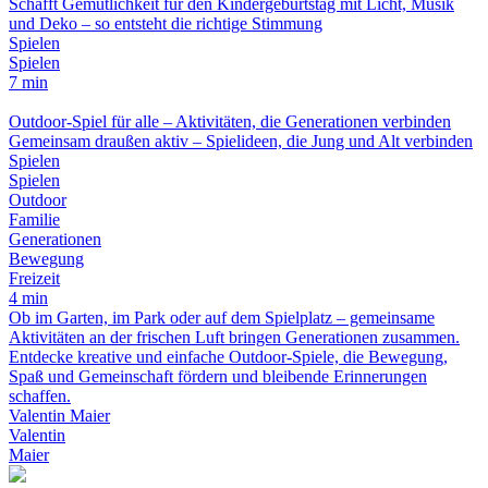
Schafft Gemütlichkeit für den Kindergeburtstag mit Licht, Musik
und Deko – so entsteht die richtige Stimmung
Spielen
Spielen
7 min
Outdoor-Spiel für alle – Aktivitäten, die Generationen verbinden
Gemeinsam draußen aktiv – Spielideen, die Jung und Alt verbinden
Spielen
Spielen
Outdoor
Familie
Generationen
Bewegung
Freizeit
4 min
Ob im Garten, im Park oder auf dem Spielplatz – gemeinsame
Aktivitäten an der frischen Luft bringen Generationen zusammen.
Entdecke kreative und einfache Outdoor-Spiele, die Bewegung,
Spaß und Gemeinschaft fördern und bleibende Erinnerungen
schaffen.
Valentin Maier
Valentin
Maier