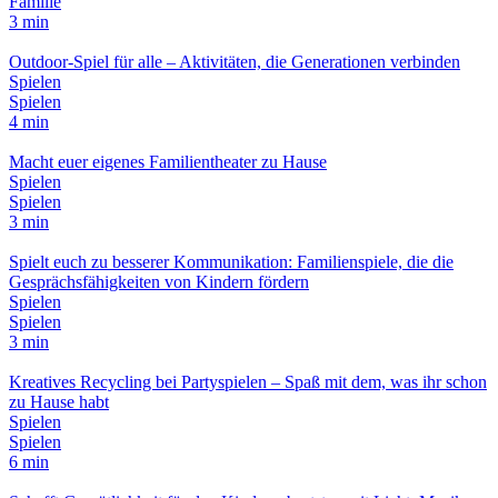
Familie
3 min
Outdoor-Spiel für alle – Aktivitäten, die Generationen verbinden
Spielen
Spielen
4 min
Macht euer eigenes Familientheater zu Hause
Spielen
Spielen
3 min
Spielt euch zu besserer Kommunikation: Familienspiele, die die
Gesprächsfähigkeiten von Kindern fördern
Spielen
Spielen
3 min
Kreatives Recycling bei Partyspielen – Spaß mit dem, was ihr schon
zu Hause habt
Spielen
Spielen
6 min