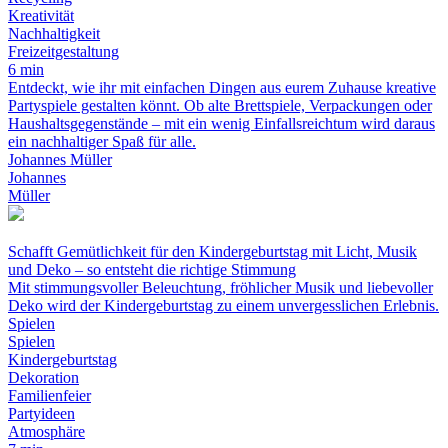
Kreativität
Nachhaltigkeit
Freizeitgestaltung
6 min
Entdeckt, wie ihr mit einfachen Dingen aus eurem Zuhause kreative
Partyspiele gestalten könnt. Ob alte Brettspiele, Verpackungen oder
Haushaltsgegenstände – mit ein wenig Einfallsreichtum wird daraus
ein nachhaltiger Spaß für alle.
Johannes Müller
Johannes
Müller
Schafft Gemütlichkeit für den Kindergeburtstag mit Licht, Musik
und Deko – so entsteht die richtige Stimmung
Mit stimmungsvoller Beleuchtung, fröhlicher Musik und liebevoller
Deko wird der Kindergeburtstag zu einem unvergesslichen Erlebnis.
Spielen
Spielen
Kindergeburtstag
Dekoration
Familienfeier
Partyideen
Atmosphäre