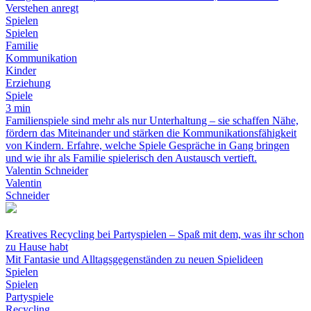
Verstehen anregt
Spielen
Spielen
Familie
Kommunikation
Kinder
Erziehung
Spiele
3 min
Familienspiele sind mehr als nur Unterhaltung – sie schaffen Nähe,
fördern das Miteinander und stärken die Kommunikationsfähigkeit
von Kindern. Erfahre, welche Spiele Gespräche in Gang bringen
und wie ihr als Familie spielerisch den Austausch vertieft.
Valentin Schneider
Valentin
Schneider
Kreatives Recycling bei Partyspielen – Spaß mit dem, was ihr schon
zu Hause habt
Mit Fantasie und Alltagsgegenständen zu neuen Spielideen
Spielen
Spielen
Partyspiele
Recycling