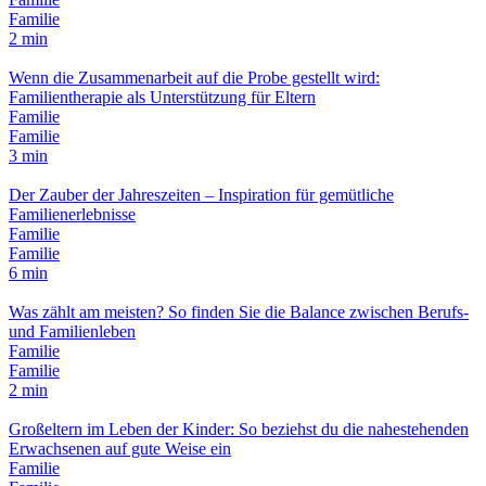
Familie
2 min
Wenn die Zusammenarbeit auf die Probe gestellt wird:
Familientherapie als Unterstützung für Eltern
Familie
Familie
3 min
Der Zauber der Jahreszeiten – Inspiration für gemütliche
Familienerlebnisse
Familie
Familie
6 min
Was zählt am meisten? So finden Sie die Balance zwischen Berufs-
und Familienleben
Familie
Familie
2 min
Großeltern im Leben der Kinder: So beziehst du die nahestehenden
Erwachsenen auf gute Weise ein
Familie