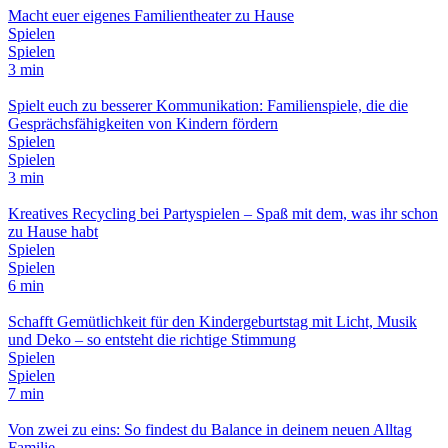
Macht euer eigenes Familientheater zu Hause
Spielen
Spielen
3 min
Spielt euch zu besserer Kommunikation: Familienspiele, die die
Gesprächsfähigkeiten von Kindern fördern
Spielen
Spielen
3 min
Kreatives Recycling bei Partyspielen – Spaß mit dem, was ihr schon
zu Hause habt
Spielen
Spielen
6 min
Schafft Gemütlichkeit für den Kindergeburtstag mit Licht, Musik
und Deko – so entsteht die richtige Stimmung
Spielen
Spielen
7 min
Von zwei zu eins: So findest du Balance in deinem neuen Alltag
Familie