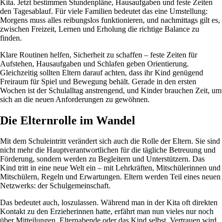
Kita. Jetzt bestimmen Stundenpläne, Hausaufgaben und feste Zeiten
den Tagesablauf. Für viele Familien bedeutet das eine Umstellung:
Morgens muss alles reibungslos funktionieren, und nachmittags gilt es,
zwischen Freizeit, Lernen und Erholung die richtige Balance zu
finden.
Klare Routinen helfen, Sicherheit zu schaffen – feste Zeiten für
Aufstehen, Hausaufgaben und Schlafen geben Orientierung.
Gleichzeitig sollten Eltern darauf achten, dass ihr Kind genügend
Freiraum für Spiel und Bewegung behält. Gerade in den ersten
Wochen ist der Schulalltag anstrengend, und Kinder brauchen Zeit, um
sich an die neuen Anforderungen zu gewöhnen.
Die Elternrolle im Wandel
Mit dem Schuleintritt verändert sich auch die Rolle der Eltern. Sie sind
nicht mehr die Hauptverantwortlichen für die tägliche Betreuung und
Förderung, sondern werden zu Begleitern und Unterstützern. Das
Kind tritt in eine neue Welt ein – mit Lehrkräften, Mitschülerinnen und
Mitschülern, Regeln und Erwartungen. Eltern werden Teil eines neuen
Netzwerks: der Schulgemeinschaft.
Das bedeutet auch, loszulassen. Während man in der Kita oft direkten
Kontakt zu den Erzieherinnen hatte, erfährt man nun vieles nur noch
über Mitteilungen, Elternabende oder das Kind selbst. Vertrauen wird